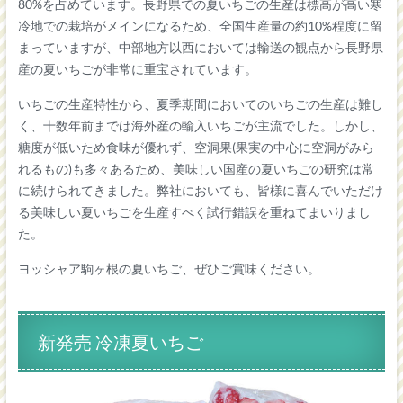
80%を占めています。長野県での夏いちごの生産は標高が高い寒
冷地での栽培がメインになるため、全国生産量の約10%程度に留
まっていますが、中部地方以西においては輸送の観点から長野県
産の夏いちごが非常に重宝されています。
いちごの生産特性から、夏季期間においてのいちごの生産は難し
く、十数年前までは海外産の輸入いちごが主流でした。しかし、
糖度が低いため食味が優れず、空洞果(果実の中心に空洞がみら
れるもの)も多々あるため、美味しい国産の夏いちごの研究は常
に続けられてきました。弊社においても、皆様に喜んでいただけ
る美味しい夏いちごを生産すべく試行錯誤を重ねてまいりまし
た。
ヨッシャア駒ヶ根の夏いちご、ぜひご賞味ください。
新発売 冷凍夏いちご