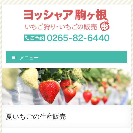
コ
ン
テ
ン
ヨ
ツ
いち
へ
ご狩
ッ
ス
り・
メニュー
キ
シ
いち
ッ
ごの
ャ
プ
販売
ア
駒
ヶ
根
夏いちごの生産販売